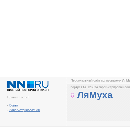
Персональный сайт пользователя
ЛяМ
портрет № 126034 зарегистрирован боле
ЛяМуха
Привет, Гость !
-
Войти
-
Зарегистрироваться