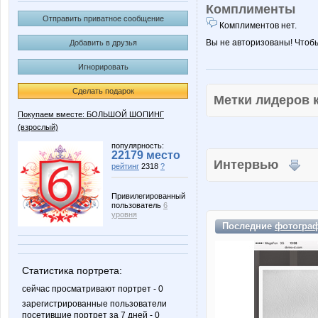
Комплименты
Отправить приватное сообщение
Комплиментов нет.
Вы не авторизованы! Чтоб
Добавить в друзья
Игнорировать
Сделать подарок
Метки лидеров
Покупаем вместе: БОЛЬШОЙ ШОПИНГ
(взрослый)
популярность:
22179 место
Интервью
рейтинг
2318
?
Привилегированный
пользователь
6
уровня
Последние
фотогра
Статистика портрета:
сейчас просматривают портрет - 0
зарегистрированные пользователи
посетившие портрет за 7 дней - 0